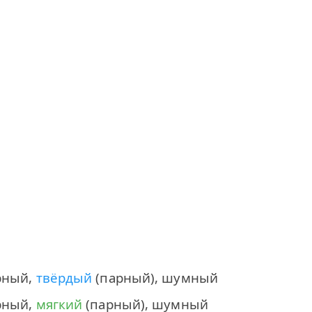
арный,
твёрдый
(парный), шумный
арный,
мягкий
(парный), шумный