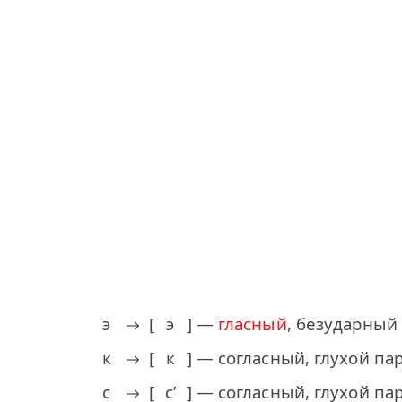
э
[
э
] —
гласный
, безударный
к
[
к
] — согласный, глухой п
с
[
с’
] — согласный, глухой п