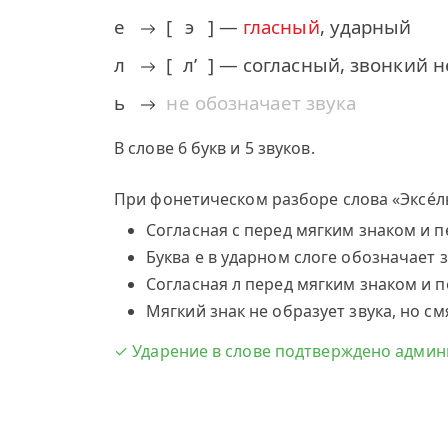
е
[
э
] —
гласный
, ударный
л
[
л’
] — согласный, звонкий 
ь
не обозначает звука
В слове 6 букв и 5 звуков.
При фонетическом разборе слова «Эксе́л
Согласная с перед мягким знаком и пер
Буква е в ударном слоге обозначает зв
Согласная л перед мягким знаком и пер
Мягкий знак не образует звука, но 
✓ Ударение в слове подтверждено админ