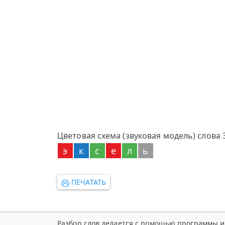
Цветовая схема (звуковая модель) слова 
э
к
с
е
л
ь
ПЕЧАТАТЬ
Разбор слов делается с помощью программы и