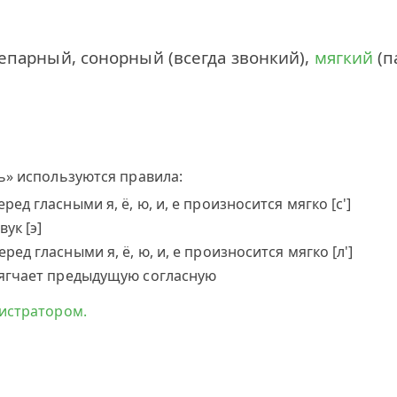
непарный, сонорный (всегда звонкий),
мягкий
(п
ь» используются правила:
ед гласными я, ё, ю, и, е произносится мягко [с']
ук [э]
ед гласными я, ё, ю, и, е произносится мягко [л']
смягчает предыдущую согласную
истратором.